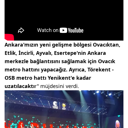
Ankara'mızın yeni gelişme bölgesi Ovacıktan,
Etlik, İncirli, Ayvalı, Esertepe'nin Ankara
merkezle bağlantısını sağlamak için Ovacık
metro hattını yapacağız. Ayrıca, Törekent -
OSB metro hattı Yenikent'e kadar
uzatılacaktı
r" müjdesini verdi.