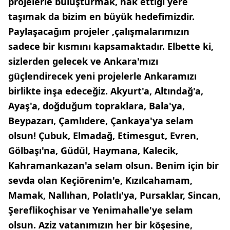
projelerle buluşturmak, hak ettiği yere
taşımak da bizim en büyük hedefimizdir.
Paylaşacağım projeler ,çalışmalarımızın
sadece bir kısmını kapsamaktadır. Elbette ki,
sizlerden gelecek ve Ankara'mızı
güçlendirecek yeni projelerle Ankaramızı
birlikte inşa edeceğiz. Akyurt'a, Altındağ'a,
Ayaş'a, doğduğum topraklara, Bala'ya,
Beypazarı, Çamlıdere, Çankaya'ya selam
olsun! Çubuk, Elmadağ, Etimesgut, Evren,
Gölbaşı'na, Güdül, Haymana, Kalecik,
Kahramankazan'a selam olsun. Benim için bir
sevda olan Keçiörenim'e, Kızılcahamam,
Mamak, Nallıhan, Polatlı'ya, Pursaklar, Sincan,
Şereflikoçhisar ve Yenimahalle'ye selam
olsun. Aziz vatanımızın her bir köşesine,