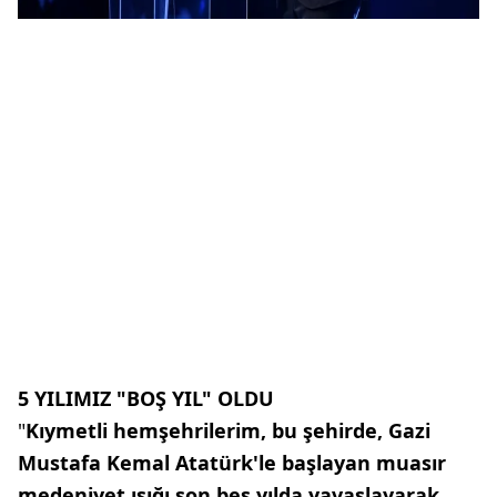
5 YILIMIZ "BOŞ YIL" OLDU
"
Kıymetli hemşehrilerim, bu şehirde, Gazi
Mustafa Kemal Atatürk'le başlayan muasır
medeniyet ışığı son beş yılda yavaşlayarak