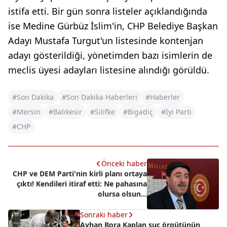
istifa etti. Bir gün sonra listeler açıklandığında
ise Medine Gürbüz İslim'in, CHP Belediye Başkan
Adayı Mustafa Turgut'un listesinde kontenjan
adayı gösterildiği, yönetimden bazı isimlerin de
meclis üyesi adayları listesine alındığı görüldü.
#Son Dakika
#Son Dakika Haberleri
#Haberler
#Mersin
#Balıkesir
#Silifke
#Bigadiç
#İyi Parti
#CHP
Önceki haber
CHP ve DEM Parti'nin kirli planı ortaya
çıktı! Kendileri itiraf etti: Ne pahasına
olursa olsun...
Sonraki haber
Ayhan Bora Kaplan suç örgütünün