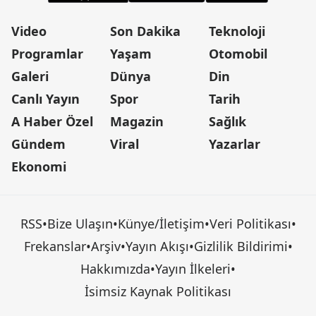
Video
Son Dakika
Teknoloji
Programlar
Yaşam
Otomobil
Galeri
Dünya
Din
Canlı Yayın
Spor
Tarih
A Haber Özel
Magazin
Sağlık
Gündem
Viral
Yazarlar
Ekonomi
RSS
•
Bize Ulaşın
•
Künye/İletişim
•
Veri Politikası
•
Frekanslar
•
Arşiv
•
Yayın Akışı
•
Gizlilik Bildirimi
•
Hakkımızda
•
Yayın İlkeleri
•
İsimsiz Kaynak Politikası