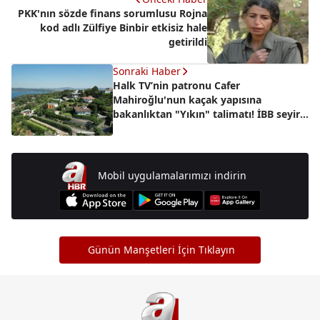
PKK'nın sözde finans sorumlusu Rojna
kod adlı Zülfiye Binbir etkisiz hale
getirildi
Sonraki Haber
Halk TV’nin patronu Cafer
Mahiroğlu'nun kaçak yapısına
bakanlıktan "Yıkın" talimatı! İBB seyirci
kaldı
Mobil uygulamalarımızı indirin
Günün Manşetleri İçin Tıklayın