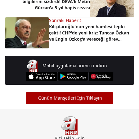
bilgilerini sızdırdı! DEVA'lı Metin
Gürcan'a 5 yıl hapis cezası
Sonraki Haber
Kılıçdaroğlu'nun yeni hamlesi tepki
çekti! CHP'de yeni kriz: Tuncay Özkan
ve Engin Özkoç'a vereceği görev...
Mobil uygulamalarımızı indirin
Günün Manşetleri İçin Tıklayın
Bizi Takip Edin