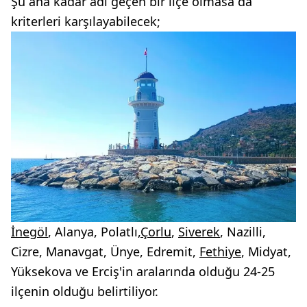
Şu ana kadar adı geçen bir ilçe olmasa da
kriterleri karşılayabilecek;
İnegöl
, Alanya, Polatlı,
Çorlu
,
Siverek
, Nazilli,
Cizre, Manavgat, Ünye, Edremit,
Fethiye
, Midyat,
Yüksekova ve Erciş'in aralarında olduğu 24-25
ilçenin olduğu belirtiliyor.