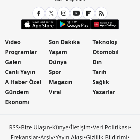
Video
Son Dakika
Teknoloji
Programlar
Yaşam
Otomobil
Galeri
Dünya
Din
Canlı Yayın
Spor
Tarih
A Haber Özel
Magazin
Sağlık
Gündem
Viral
Yazarlar
Ekonomi
RSS
•
Bize Ulaşın
•
Künye/İletişim
•
Veri Politikası
•
Frekanslar
•
Arşiv
•
Yayın Akışı
•
Gizlilik Bildirimi
•