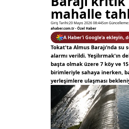
Barajı kritik
mahalle tahl
Giriş Tarihi:
20 Mayıs 2026 08:44
Son Güncelleme:
ahaber.com.tr - Özel Haber
A Haber’i Google'a ekleyin, 
Tokat'ta Almus Barajı'nda su s
alarmı verildi. Yeşilırmak'ın d
başta olmak üzere 7 köy ve 15 
birimleriyle sahaya inerken, b
yerleşimlere ulaşması bekleni