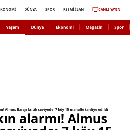
CANLI YAYIN
EKONOMİ
DÜNYA
SPOR
RESMİ İLAN
Yaşam
Dünya
Ekonomi
Magazin
Spor
mı! Almus Barajı kritik seviyede: 7 köy 15 mahalle tahliye edildi
kın alarmı! Almus