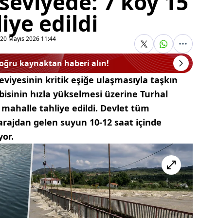
 seviyede: 7 köy 15
iye edildi
20 Mayıs 2026 11:44
doğru kaynaktan haberi alın!
eviyesinin kritik eşiğe ulaşmasıyla taşkın
ebisinin hızla yükselmesi üzerine Turhal
mahalle tahliye edildi. Devlet tüm
arajdan gelen suyun 10-12 saat içinde
yor.