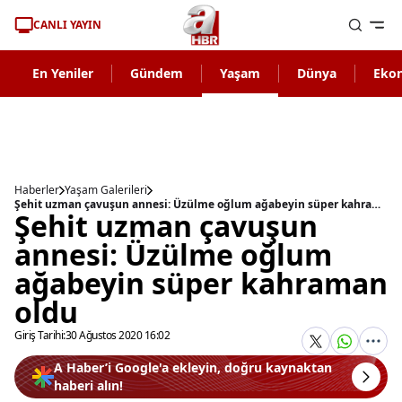
CANLI YAYIN
En Yeniler
Gündem
Yaşam
Dünya
Eko
Haberler
Yaşam Galerileri
Şehit uzman çavuşun annesi: Üzülme oğlum ağabeyin süper kahraman oldu
Şehit uzman çavuşun
annesi: Üzülme oğlum
ağabeyin süper kahraman
oldu
Giriş Tarihi:
30 Ağustos 2020 16:02
A Haber’i Google'a ekleyin, doğru kaynaktan
haberi alın!