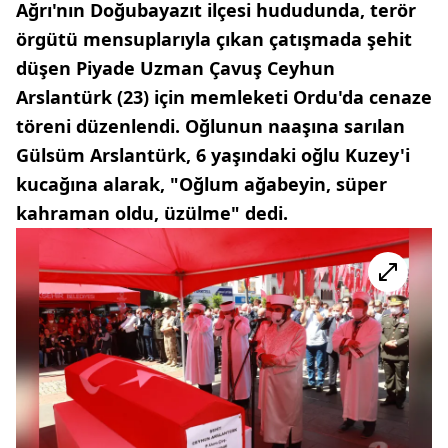
Ağrı'nın Doğubayazıt ilçesi hududunda, terör
örgütü mensuplarıyla çıkan çatışmada şehit
düşen Piyade Uzman Çavuş Ceyhun
Arslantürk (23) için memleketi Ordu'da cenaze
töreni düzenlendi. Oğlunun naaşına sarılan
Gülsüm Arslantürk, 6 yaşındaki oğlu Kuzey'i
kucağına alarak, "Oğlum ağabeyin, süper
kahraman oldu, üzülme" dedi.