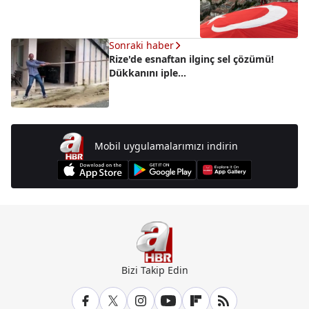
Sonraki haber
Rize'de esnaftan ilginç sel çözümü!
Dükkanını iple...
Mobil uygulamalarımızı indirin
Bizi Takip Edin