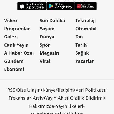
Video
Son Dakika
Teknoloji
Programlar
Yaşam
Otomobil
Galeri
Dünya
Din
Canlı Yayın
Spor
Tarih
A Haber Özel
Magazin
Sağlık
Gündem
Viral
Yazarlar
Ekonomi
RSS
•
Bize Ulaşın
•
Künye/İletişim
•
Veri Politikası
•
Frekanslar
•
Arşiv
•
Yayın Akışı
•
Gizlilik Bildirimi
•
Hakkımızda
•
Yayın İlkeleri
•