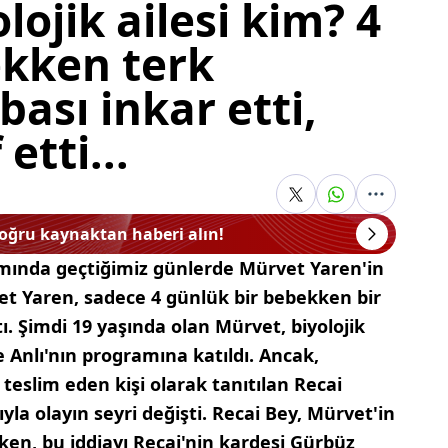
lojik ailesi kim? 4
kken terk
bası inkar etti,
etti...
doğru kaynaktan haberi alın!
ramında geçtiğimiz günlerde Mürvet Yaren'in
t Yaren, sadece 4 günlük bir bebekken bir
tı. Şimdi 19 yaşında olan Mürvet, biyolojik
Anlı'nın programına katıldı. Ancak,
eslim eden kişi olarak tanıtılan Recai
yla olayın seyri değişti. Recai Bey, Mürvet'in
ken, bu iddiayı Recai'nin kardeşi Gürbüz