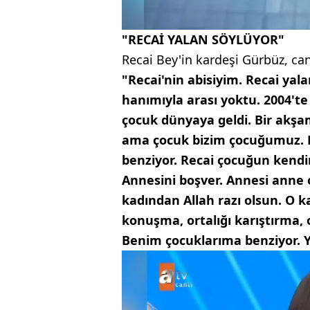
"RECAİ YALAN SÖYLÜYOR"
Recai Bey'in kardeşi Gürbüz, can
"Recai'nin abisiyim. Recai yal
hanımıyla arası yoktu. 2004'te a
çocuk dünyaya geldi. Bir akşa
ama çocuk bizim çocuğumuz. 
benziyor. Recai çocuğun kendi
Annesini boşver. Annesi anne
kadından Allah razı olsun. O ka
konuşma, ortalığı karıştırma,
Benim çocuklarıma benziyor. 