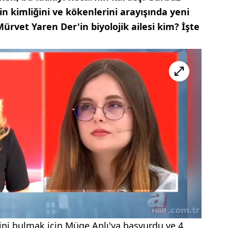
in kimliğini ve kökenlerini arayışında yeni
ürvet Yaren Der'in biyolojik ailesi kim? İşte
sini bulmak için Müge Anlı'ya başvurdu ve 4