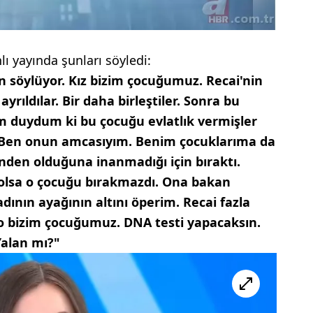
lı yayında şunları söyledi:
an söylüyor. Kız bizim çocuğumuz. Recai'nin
yrıldılar. Bir daha birleştiler. Sonra bu
m duydum ki bu çocuğu evlatlık vermişler
Ben onun amcasıyım. Benim çocuklarıma da
nden olduğuna inanmadığı için bıraktı.
 olsa o çocuğu bırakmazdı. Ona bakan
dının ayağının altını öperim. Recai fazla
 o bizim çocuğumuz. DNA testi yapacaksın.
Yalan mı?"