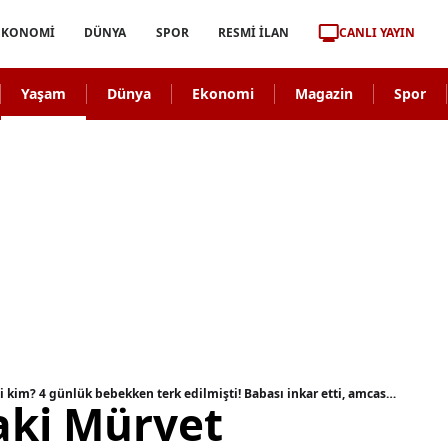
CANLI YAYIN
EKONOMİ
DÜNYA
SPOR
RESMİ İLAN
Yaşam
Dünya
Ekonomi
Magazin
Spor
Müge Anlı'daki Mürvet Yaren'in biyolojik ailesi kim? 4 günlük bebekken terk edilmişti! Babası inkar etti, amcası itiraf etti...
aki Mürvet