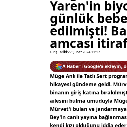
Yaren'in biyo
günlük bebe
edilmişti! Ba
amcası itiraf 
Giriş Tarihi:
27 Şubat 2024 11:12
A Haber’i Google'a ekleyin, 
Müge Anlı ile Tatlı Sert prog
hikayesi gündeme geldi. Mürve
binanın giriş katına bırakılmış
ailesini bulma umuduyla Müge 
Mürvet'i bulan ve jandarmaya t
Bey'in canlı yayına bağlanması
kendi kızı olduğunu iddia eder