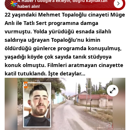
A Haber’i Google'a ekleyin, doğru kaynaktan
haberi alın!
22 yaşındaki Mehmet Topaloğlu cinayeti Müge
Anlı ile Tatlı Sert programına damga
vurmuştu. Yolda yürüdüğü esnada silahlı
saldırıya uğrayan Topaloğlu'nu kimin
öldürdüğü günlerce programda konuşulmuş,
yaşadığı köyde çok sayıda tanık stüdyoya
konuk olmuştu. Filmleri aratmayan cinayette
katil tutuklandı. İşte detaylar...