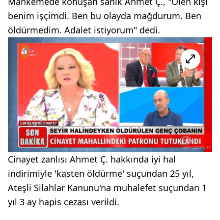
Mahkemede konuşan sanık Ahmet Ç., "Ölen kişi
benim işçimdi. Ben bu olayda mağdurum. Ben
öldürmedim. Adalet istiyorum" dedi.
Cinayet zanlısı Ahmet Ç. hakkında iyi hal
indirimiyle 'kasten öldürme' suçundan 25 yıl,
Ateşli Silahlar Kanunu'na muhalefet suçundan 1
yıl 3 ay hapis cezası verildi.