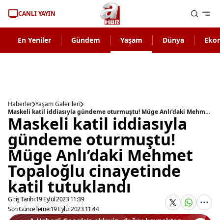
CANLI YAYIN
En Yeniler
Gündem
Yaşam
Dünya
Eko
Haberler
Yaşam Galerileri
Maskeli katil iddiasıyla gündeme oturmuştu! Müge Anlı’daki Mehmet Topaloğlu cinayetinde katil tutuklandı
Maskeli katil iddiasıyla
gündeme oturmuştu!
Müge Anlı’daki Mehmet
Topaloğlu cinayetinde
katil tutuklandı
Giriş Tarihi:
19 Eylül 2023 11:39
Son Güncelleme:
19 Eylül 2023 11:44