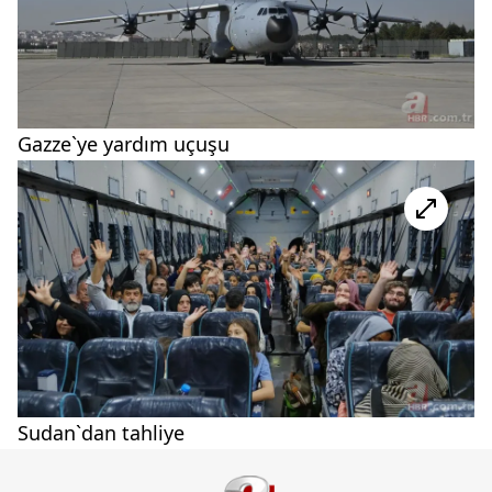
Gazze`ye yardım uçuşu
Sudan`dan tahliye