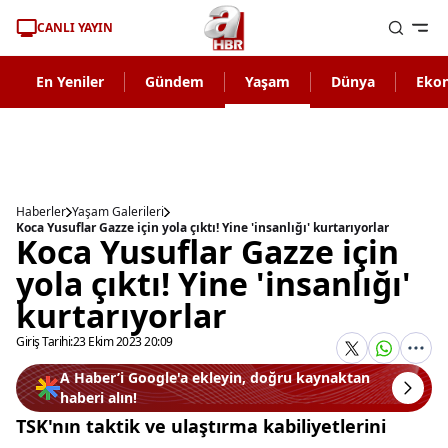
CANLI YAYIN
En Yeniler
Gündem
Yaşam
Dünya
Eko
Haberler
Yaşam Galerileri
Koca Yusuflar Gazze için yola çıktı! Yine 'insanlığı' kurtarıyorlar
Koca Yusuflar Gazze için
yola çıktı! Yine 'insanlığı'
kurtarıyorlar
Giriş Tarihi:
23 Ekim 2023 20:09
A Haber’i Google'a ekleyin, doğru kaynaktan
haberi alın!
TSK'nın taktik ve ulaştırma kabiliyetlerini