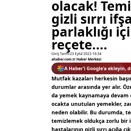
olacak! Temi
gizli sırrı if
parlaklığı iç
reçete....
Giriş Tarihi:
23 Eylül 2023 16:34
ahaber.com.tr Haber Merkezi
A Haber’i Google'a ekleyin, 
Mutfak kazaları herkesin başı
durumlar arasında yer alır. Öz
da yemek kaynamaya devam ed
ocakta unutulan yemekler, za
neden olabilir. Bu durumda, te
temizlemek oldukça zorlu bir iş
hastalarının gizli sırrı açığa çık