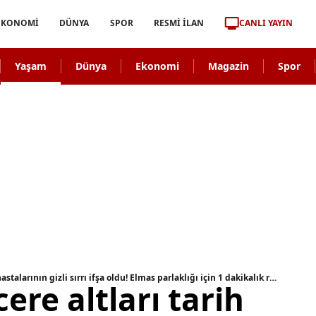
CANLI YAYIN
EKONOMİ
DÜNYA
SPOR
RESMİ İLAN
Yaşam
Dünya
Ekonomi
Magazin
Spor
Kararan tencere altları tarih olacak! Temizlik hastalarının gizli sırrı ifşa oldu! Elmas parlaklığı için 1 dakikalık reçete....
ere altları tarih