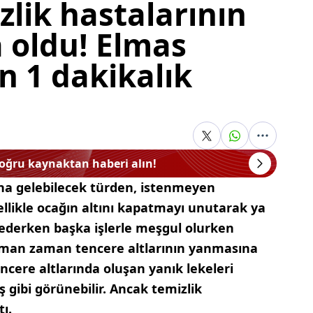
zlik hastalarının
şa oldu! Elmas
in 1 dakikalık
doğru kaynaktan haberi alın!
na gelebilecek türden, istenmeyen
ellikle ocağın altını kapatmayı unutarak ya
erken başka işlerle meşgul olurken
man zaman tencere altlarının yanmasına
ncere altlarında oluşan yanık lekeleri
 gibi görünebilir. Ancak temizlik
tı.