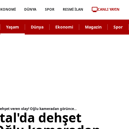
CANLI YAYIN
EKONOMİ
DÜNYA
SPOR
RESMİ İLAN
Yaşam
Dünya
Ekonomi
Magazin
Spor
dehşet veren olay! Oğlu kameradan görünce...
tal'da dehşet