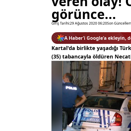
veren olay!
görünce...
Giriş Tarihi:
29 Ağustos 2020 06:20
Son Güncellem
A Haber’i Google'a ekleyin, 
Kartal'da birlikte yaşadığı T
(35) tabancayla öldüren Necati Y