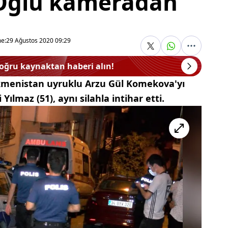
 Oğlu kameradan
e:
29 Ağustos 2020 09:29
doğru kaynaktan haberi alın!
ürkmenistan uyruklu Arzu Gül Komekova'yı
ılmaz (51), aynı silahla intihar etti.