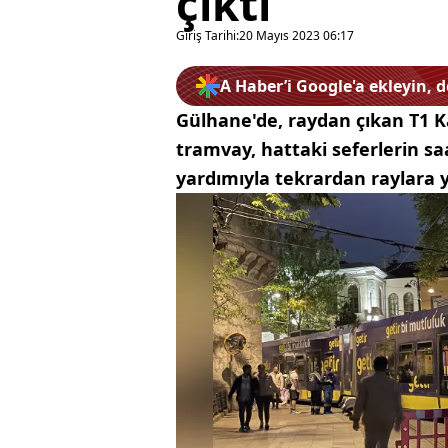
çıktı
Giriş Tarihi:
20 Mayıs 2023 06:17
A Haber’i Google'a ekleyin, 
Gülhane'de, raydan çıkan T1 K
tramvay, hattaki seferlerin saa
yardımıyla tekrardan raylara y