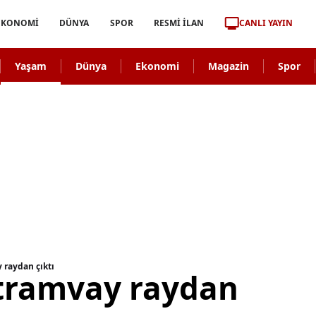
CANLI YAYIN
EKONOMİ
DÜNYA
SPOR
RESMİ İLAN
Yaşam
Dünya
Ekonomi
Magazin
Spor
 raydan çıktı
tramvay raydan