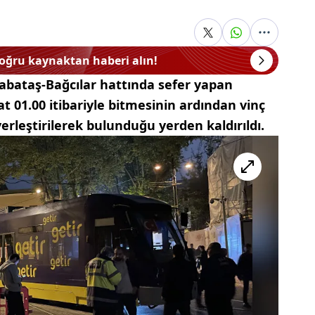
doğru kaynaktan haberi alın!
abataş-Bağcılar hattında sefer yapan
t 01.00 itibariyle bitmesinin ardından vinç
erleştirilerek bulunduğu yerden kaldırıldı.