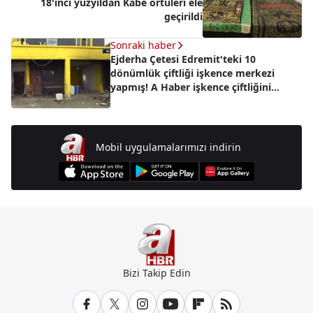
18'inci yüzyıldan Kabe örtüleri ele
geçirildi
Sonraki haber
Ejderha Çetesi Edremit'teki 10
dönümlük çiftliği işkence merkezi
yapmış! A Haber işkence çiftliğini
görüntüledi
Mobil uygulamalarımızı indirin
Bizi Takip Edin