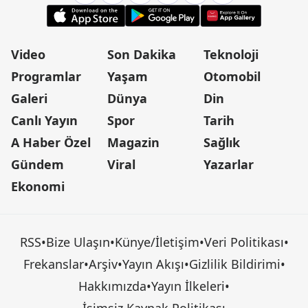
Video
Son Dakika
Teknoloji
Programlar
Yaşam
Otomobil
Galeri
Dünya
Din
Canlı Yayın
Spor
Tarih
A Haber Özel
Magazin
Sağlık
Gündem
Viral
Yazarlar
Ekonomi
RSS
•
Bize Ulaşın
•
Künye/İletişim
•
Veri Politikası
•
Frekanslar
•
Arşiv
•
Yayın Akışı
•
Gizlilik Bildirimi
•
Hakkımızda
•
Yayın İlkeleri
•
İsimsiz Kaynak Politikası