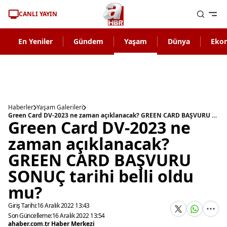
CANLI YAYIN
En Yeniler
Gündem
Yaşam
Dünya
Eko
Haberler
Yaşam Galerileri
Green Card DV-2023 ne zaman açıklanacak? GREEN CARD BAŞVURU SONUÇ tarihi belli oldu mu?
Green Card DV-2023 ne
zaman açıklanacak?
GREEN CARD BAŞVURU
SONUÇ tarihi belli oldu
mu?
Giriş Tarihi:
16 Aralık 2022 13:43
Son Güncelleme:
16 Aralık 2022 13:54
ahaber.com.tr Haber Merkezi