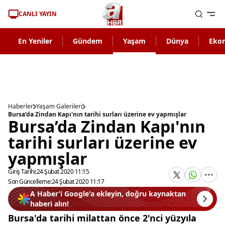
CANLI YAYIN
En Yeniler
Gündem
Yaşam
Dünya
Eko
Haberler
Yaşam Galerileri
Bursa’da Zindan Kapı'nın tarihi surları üzerine ev yapmışlar
Bursa’da Zindan Kapı'nın
tarihi surları üzerine ev
yapmışlar
Giriş Tarihi:
24 Şubat 2020 11:15
Son Güncelleme:
24 Şubat 2020 11:17
A Haber’i Google'a ekleyin, doğru kaynaktan
haberi alın!
Bursa'da tarihi milattan önce 2'nci yüzyıla