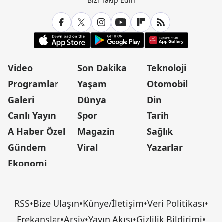
Bizi Takip Edin
Video
Son Dakika
Teknoloji
Programlar
Yaşam
Otomobil
Galeri
Dünya
Din
Canlı Yayın
Spor
Tarih
A Haber Özel
Magazin
Sağlık
Gündem
Viral
Yazarlar
Ekonomi
RSS
•
Bize Ulaşın
•
Künye/İletişim
•
Veri Politikası
•
Frekanslar
•
Arşiv
•
Yayın Akışı
•
Gizlilik Bildirimi
•