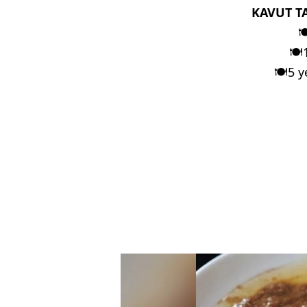
KAVUT TA

🍽
🍽
5 y