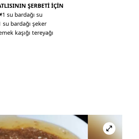
TLISININ ŞERBETİ İÇİN

1 su bardağı su
1 su bardağı şeker
emek kaşığı tereyağı