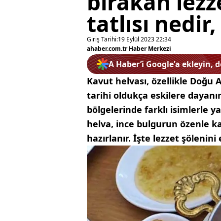
bırakan lezz
tatlısı nedir,
Giriş Tarihi:
19 Eylül 2023 22:34
ahaber.com.tr Haber Merkezi
A Haber’i Google'a ekleyin, 
Kavut helvası, özellikle Doğu A
tarihi oldukça eskilere dayanır
bölgelerinde farklı isimlerle ya
helva, ince bulgurun özenle k
hazırlanır. İşte lezzet şölenini