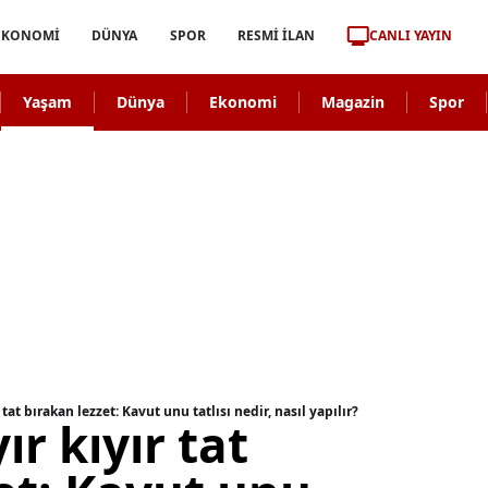
CANLI YAYIN
EKONOMİ
DÜNYA
SPOR
RESMİ İLAN
Yaşam
Dünya
Ekonomi
Magazin
Spor
 tat bırakan lezzet: Kavut unu tatlısı nedir, nasıl yapılır?
ır kıyır tat