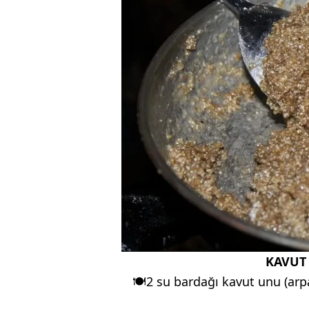
KAVUT 
🍽2 su bardağı kavut unu (arp