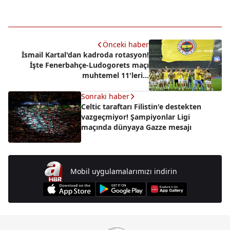
Önceki haber
İsmail Kartal'dan kadroda rotasyon!
İşte Fenerbahçe-Ludogorets maçı
muhtemel 11'leri...
Sonraki haber
Celtic taraftarı Filistin'e destekten
vazgeçmiyor! Şampiyonlar Ligi
maçında dünyaya Gazze mesajı
Mobil uygulamalarımızı indirin