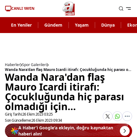
CANLI YAYIN
En Yeniler
Gündem
Yaşam
Dünya
Eko
Haberler
Spor Galerileri
Wanda Nara'dan flaş Mauro Icardi itirafı: Çocukluğunda hiç parası olmadığı için...
Wanda Nara'dan flaş
Mauro Icardi itirafı:
Çocukluğunda hiç parası
olmadığı için...
Giriş Tarihi:
26 Ekim 2023 03:25
Son Güncelleme:
26 Ekim 2023 09:34
A Haber’i Google'a ekleyin, doğru kaynaktan
haberi alın!