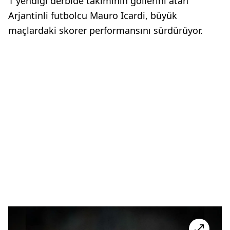
1 yendiği derbide takımının gollerini atan
Arjantinli futbolcu Mauro Icardi, büyük
maçlardaki skorer performansını sürdürüyor.