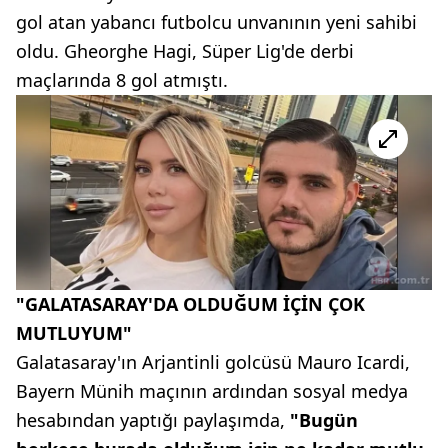
gol atan yabancı futbolcu unvanının yeni sahibi
oldu. Gheorghe Hagi, Süper Lig'de derbi
maçlarında 8 gol atmıştı.
"GALATASARAY'DA OLDUĞUM İÇİN ÇOK
MUTLUYUM"
Galatasaray'ın Arjantinli golcüsü Mauro Icardi,
Bayern Münih maçının ardından sosyal medya
hesabından yaptığı paylaşımda,
"Bugün