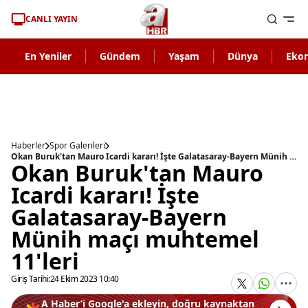
CANLI YAYIN
En Yeniler
Gündem
Yaşam
Dünya
Eko
Haberler
Spor Galerileri
Okan Buruk'tan Mauro Icardi kararı! İşte Galatasaray-Bayern Münih maçı muhtemel 11'leri
Okan Buruk'tan Mauro
Icardi kararı! İşte
Galatasaray-Bayern
Münih maçı muhtemel
11'leri
Giriş Tarihi:
24 Ekim 2023 10:40
A Haber’i Google'a ekleyin, doğru kaynaktan