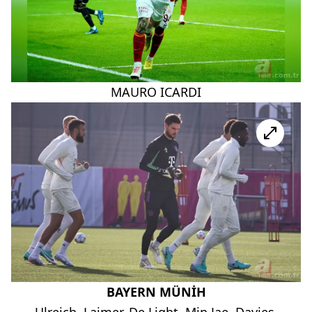
MAURO ICARDI
BAYERN MÜNİH
Ulreich, Laimer, De Light, Min Jae, Davies,