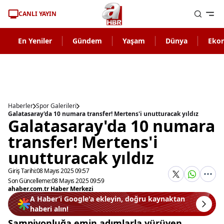
CANLI YAYIN
En Yeniler
Gündem
Yaşam
Dünya
Eko
Haberler
Spor Galerileri
Galatasaray'da 10 numara transfer! Mertens'i unutturacak yıldız
Galatasaray'da 10 numara
transfer! Mertens'i
unutturacak yıldız
Giriş Tarihi:
08 Mayıs 2025 09:57
Son Güncelleme:
08 Mayıs 2025 09:59
ahaber.com.tr Haber Merkezi
A Haber’i Google'a ekleyin, doğru kaynaktan
haberi alın!
Şampiyonluğa emin adımlarla yürüyen