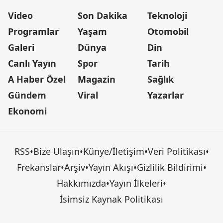
Video
Son Dakika
Teknoloji
Programlar
Yaşam
Otomobil
Galeri
Dünya
Din
Canlı Yayın
Spor
Tarih
A Haber Özel
Magazin
Sağlık
Gündem
Viral
Yazarlar
Ekonomi
RSS
•
Bize Ulaşın
•
Künye/İletişim
•
Veri Politikası
•
Frekanslar
•
Arşiv
•
Yayın Akışı
•
Gizlilik Bildirimi
•
Hakkımızda
•
Yayın İlkeleri
•
İsimsiz Kaynak Politikası