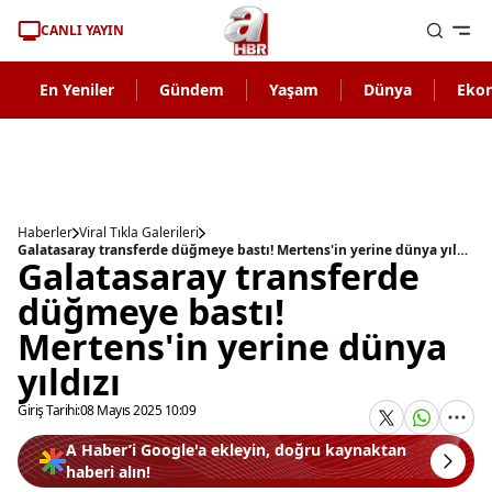
CANLI YAYIN
En Yeniler
Gündem
Yaşam
Dünya
Eko
Haberler
Viral Tıkla Galerileri
Galatasaray transferde düğmeye bastı! Mertens'in yerine dünya yıldızı
Galatasaray transferde
düğmeye bastı!
Mertens'in yerine dünya
yıldızı
Giriş Tarihi:
08 Mayıs 2025 10:09
A Haber’i Google'a ekleyin, doğru kaynaktan
haberi alın!