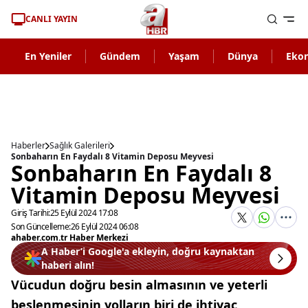
CANLI YAYIN
En Yeniler
Gündem
Yaşam
Dünya
Eko
Haberler
Sağlık Galerileri
Sonbaharın En Faydalı 8 Vitamin Deposu Meyvesi
Sonbaharın En Faydalı 8
Vitamin Deposu Meyvesi
Giriş Tarihi:
25 Eylül 2024 17:08
Son Güncelleme:
26 Eylül 2024 06:08
ahaber.com.tr Haber Merkezi
A Haber’i Google'a ekleyin, doğru kaynaktan
haberi alın!
Vücudun doğru besin almasının ve yeterli
beslenmesinin yolların biri de ihtiyaç