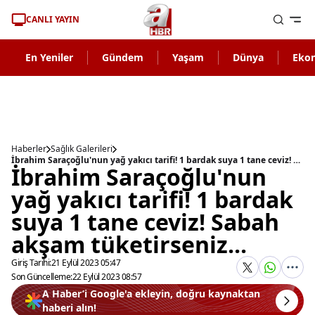
CANLI YAYIN
En Yeniler
Gündem
Yaşam
Dünya
Eko
Haberler
Sağlık Galerileri
İbrahim Saraçoğlu'nun yağ yakıcı tarifi! 1 bardak suya 1 tane ceviz! Sabah akşam tüketirseniz...
İbrahim Saraçoğlu'nun
yağ yakıcı tarifi! 1 bardak
suya 1 tane ceviz! Sabah
akşam tüketirseniz...
Giriş Tarihi:
21 Eylül 2023 05:47
Son Güncelleme:
22 Eylül 2023 08:57
A Haber’i Google'a ekleyin, doğru kaynaktan
haberi alın!