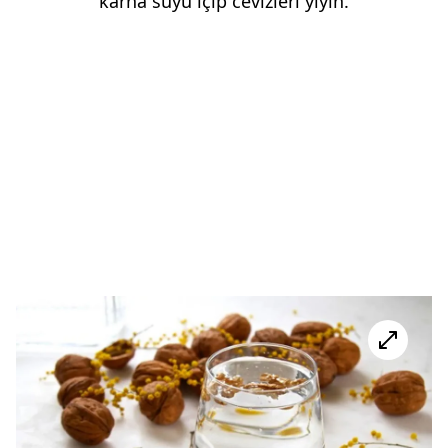
karna suyu içip cevizleri yiyin.