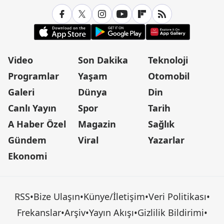
Video
Son Dakika
Teknoloji
Programlar
Yaşam
Otomobil
Galeri
Dünya
Din
Canlı Yayın
Spor
Tarih
A Haber Özel
Magazin
Sağlık
Gündem
Viral
Yazarlar
Ekonomi
RSS
•
Bize Ulaşın
•
Künye/İletişim
•
Veri Politikası
•
Frekanslar
•
Arşiv
•
Yayın Akışı
•
Gizlilik Bildirimi
•