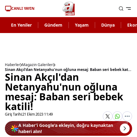
CANLI YAYIN
En Yeniler
Gündem
Yaşam
Dünya
Eko
Haberler
Magazin Galerileri
Sinan Akçıl'dan Netanyahu'nun oğluna mesaj: Baban seri bebek katili!
Sinan Akçıl'dan
Netanyahu'nun oğluna
mesaj: Baban seri bebek
katili!
Giriş Tarihi:
21 Ekim 2023 11:49
A Haber’i Google'a ekleyin, doğru kaynaktan
haberi alın!