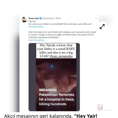
Akçıl mesajının geri kalanında,
"Hey Yair!