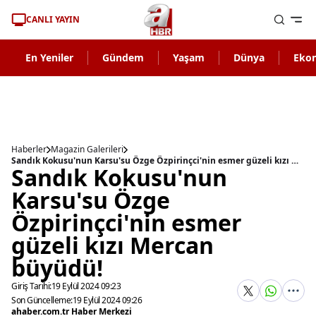
CANLI YAYIN
En Yeniler
Gündem
Yaşam
Dünya
Eko
Haberler
Magazin Galerileri
Sandık Kokusu'nun Karsu'su Özge Özpirinçci'nin esmer güzeli kızı Mercan büyüdü!
Sandık Kokusu'nun
Karsu'su Özge
Özpirinçci'nin esmer
güzeli kızı Mercan
büyüdü!
Giriş Tarihi:
19 Eylül 2024 09:23
Son Güncelleme:
19 Eylül 2024 09:26
ahaber.com.tr Haber Merkezi