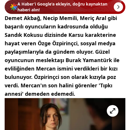
A Haber’i Google'a ekleyin, doğru kaynaktan
haberi alın!
Demet Akbağ, Necip Memili, Meriç Aral gibi
başarılı oyuncuların kadrosunda olduğu
Sandık Kokusu dizisinde Karsu karakterine
hayat veren Özge Özpirinçci, sosyal medya
paylaşımlarıyla da gündem oluyor. Güzel
oyuncunun meslektaşı Burak Yamantürk ile
evliliğinden Mercan ismini verdikleri bir kızı
bulunuyor. Özpirinçci son olarak kızıyla poz
verdi. Mercan'ın son halini görenler 'Tıpkı
annesi' demeden edemedi.