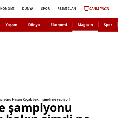
CANLI YAYIN
EKONOMİ
DÜNYA
SPOR
RESMİ İLAN
Yaşam
Dünya
Ekonomi
Magazin
Spor
piyonu Hasan Koçak bakın şimdi ne yapıyor!
ye şampiyonu