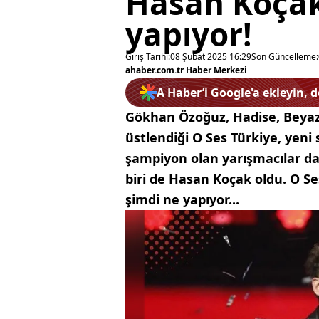
Hasan Koçak
yapıyor!
Giriş Tarihi:
08 Şubat 2025 16:29
Son Güncelleme:
ahaber.com.tr Haber Merkezi
A Haber’i Google'a ekleyin, 
Gökhan Özoğuz, Hadise, Beyazıt
üstlendiği O Ses Türkiye, yen
şampiyon olan yarışmacılar da
biri de Hasan Koçak oldu. O S
şimdi ne yapıyor...