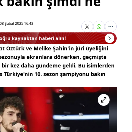
 bakın şimdi ne
08 Şubat 2025 16:43
doğru kaynaktan haberi alın!
 Öztürk ve Melike Şahin'in jüri üyeliğini
i sezonuyla ekranlara dönerken, geçmişte
 bir kez daha gündeme geldi. Bu isimlerden
es Türkiye'nin 10. sezon şampiyonu bakın