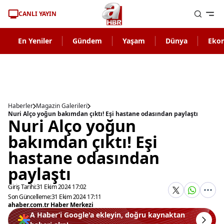
CANLI YAYIN
En Yeniler
Gündem
Yaşam
Dünya
Eko
Haberler
Magazin Galerileri
Nuri Alço yoğun bakımdan çıktı! Eşi hastane odasından paylaştı
Nuri Alço yoğun
bakımdan çıktı! Eşi
hastane odasından
paylaştı
Giriş Tarihi:
31 Ekim 2024 17:02
Son Güncelleme:
31 Ekim 2024 17:11
ahaber.com.tr Haber Merkezi
A Haber’i Google'a ekleyin, doğru kaynaktan