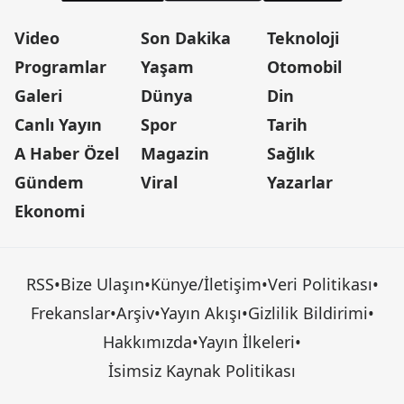
Video
Son Dakika
Teknoloji
Programlar
Yaşam
Otomobil
Galeri
Dünya
Din
Canlı Yayın
Spor
Tarih
A Haber Özel
Magazin
Sağlık
Gündem
Viral
Yazarlar
Ekonomi
RSS
•
Bize Ulaşın
•
Künye/İletişim
•
Veri Politikası
•
Frekanslar
•
Arşiv
•
Yayın Akışı
•
Gizlilik Bildirimi
•
Hakkımızda
•
Yayın İlkeleri
•
İsimsiz Kaynak Politikası