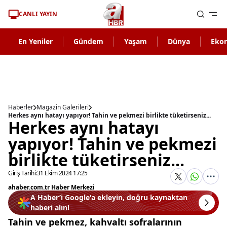
CANLI YAYIN
En Yeniler
Gündem
Yaşam
Dünya
Eko
Haberler
Magazin Galerileri
Herkes aynı hatayı yapıyor! Tahin ve pekmezi birlikte tüketirseniz...
Herkes aynı hatayı
yapıyor! Tahin ve pekmezi
birlikte tüketirseniz...
Giriş Tarihi:
31 Ekim 2024 17:25
ahaber.com.tr Haber Merkezi
A Haber’i Google'a ekleyin, doğru kaynaktan
haberi alın!
Tahin ve pekmez, kahvaltı sofralarının