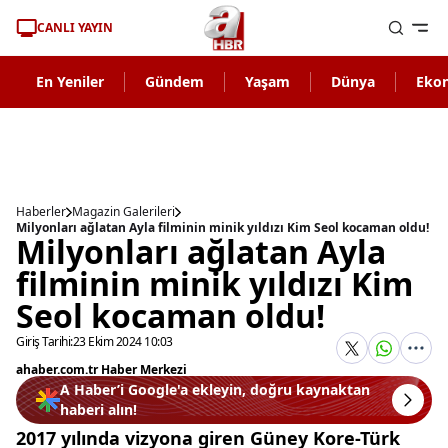
CANLI YAYIN
En Yeniler
Gündem
Yaşam
Dünya
Eko
Haberler
Magazin Galerileri
Milyonları ağlatan Ayla filminin minik yıldızı Kim Seol kocaman oldu!
Milyonları ağlatan Ayla
filminin minik yıldızı Kim
Seol kocaman oldu!
Giriş Tarihi:
23 Ekim 2024 10:03
ahaber.com.tr Haber Merkezi
A Haber’i Google'a ekleyin, doğru kaynaktan
haberi alın!
2017 yılında vizyona giren Güney Kore-Türk