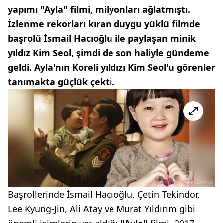
yapımı "Ayla" filmi, milyonları ağlatmıştı.
İzlenme rekorları kıran duygu yüklü filmde
başrolü İsmail Hacıoğlu ile paylaşan minik
yıldız Kim Seol, şimdi de son haliyle gündeme
geldi. Ayla'nın Koreli yıldızı Kim Seol'u görenler
tanımakta güçlük çekti.
Başrollerinde İsmail Hacıoğlu, Çetin Tekindor,
Lee Kyung-Jin, Ali Atay ve Murat Yıldırım gibi
önemli isimlerin yer aldığı
"Ayla"
filmi, 2017