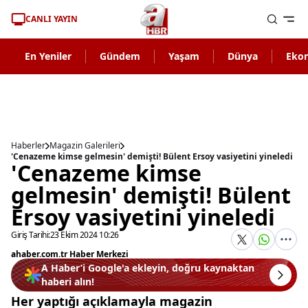
CANLI YAYIN
En Yeniler
Gündem
Yaşam
Dünya
Eko
Haberler
Magazin Galerileri
'Cenazeme kimse gelmesin' demişti! Bülent Ersoy vasiyetini yineledi
'Cenazeme kimse
gelmesin' demişti! Bülent
Ersoy vasiyetini yineledi
Giriş Tarihi:
23 Ekim 2024 10:26
ahaber.com.tr Haber Merkezi
A Haber’i Google'a ekleyin, doğru kaynaktan
haberi alın!
Her yaptığı açıklamayla magazin