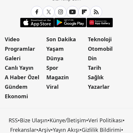
Video
Son Dakika
Teknoloji
Programlar
Yaşam
Otomobil
Galeri
Dünya
Din
Canlı Yayın
Spor
Tarih
A Haber Özel
Magazin
Sağlık
Gündem
Viral
Yazarlar
Ekonomi
RSS
•
Bize Ulaşın
•
Künye/İletişim
•
Veri Politikası
•
Frekanslar
•
Arşiv
•
Yayın Akışı
•
Gizlilik Bildirimi
•