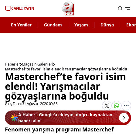
CANLI YAYIN
En Yeniler
Gündem
Yaşam
Dünya
Eko
Haberler
Magazin Galerileri
Masterchef’te favori isim elendi! Yarışmacılar gözyaşlarına boğuldu
Masterchef’te favori isim
elendi! Yarışmacılar
gözyaşlarına boğuldu
Giriş Tarihi:
31 Ağustos 2020 09:38
A Haber’i Google'a ekleyin, doğru kaynaktan
haberi alın!
Fenomen yarışma programı Masterchef