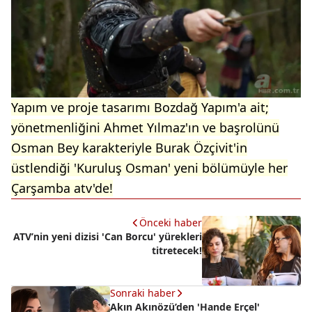
Yapım ve proje tasarımı Bozdağ Yapım'a ait;
yönetmenliğini Ahmet Yılmaz'ın ve başrolünü
Osman Bey karakteriyle Burak Özçivit'in
üstlendiği 'Kuruluş Osman' yeni bölümüyle her
Çarşamba atv'de!
Önceki haber
ATV’nin yeni dizisi 'Can Borcu' yürekleri
titretecek!
Sonraki haber
Akın Akınözü’den 'Hande Erçel'