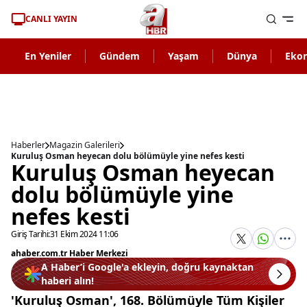
CANLI YAYIN
En Yeniler
Gündem
Yaşam
Dünya
Eko
Haberler
Magazin Galerileri
Kuruluş Osman heyecan dolu bölümüyle yine nefes kesti
Kuruluş Osman heyecan
dolu bölümüyle yine
nefes kesti
Giriş Tarihi:
31 Ekim 2024 11:06
ahaber.com.tr Haber Merkezi
A Haber’i Google'a ekleyin, doğru kaynaktan
haberi alın!
'Kuruluş Osman', 168. Bölümüyle Tüm Kişiler