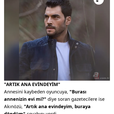
"ARTIK ANA EVİNDEYİM"
Annesini kaybeden oyuncuya,
"Burası
annenizin evi mi?"
diye soran gazetecilere ise
Akınözü,
"Artık ana evindeyim, buraya
döndüm"
cevabını verdi.