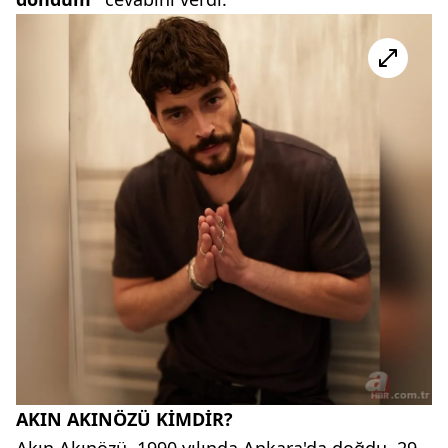
AKIN AKINÖZÜ KİMDİR?
Akın Akınözü, 1990 yılında Ankara'da doğdu. 29