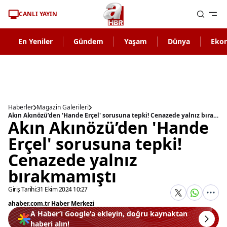
CANLI YAYIN
En Yeniler
Gündem
Yaşam
Dünya
Eko
Haberler
Magazin Galerileri
Akın Akınözü’den 'Hande Erçel' sorusuna tepki! Cenazede yalnız bırakmamıştı
Akın Akınözü’den 'Hande
Erçel' sorusuna tepki!
Cenazede yalnız
bırakmamıştı
Giriş Tarihi:
31 Ekim 2024 10:27
ahaber.com.tr Haber Merkezi
A Haber’i Google'a ekleyin, doğru kaynaktan
haberi alın!