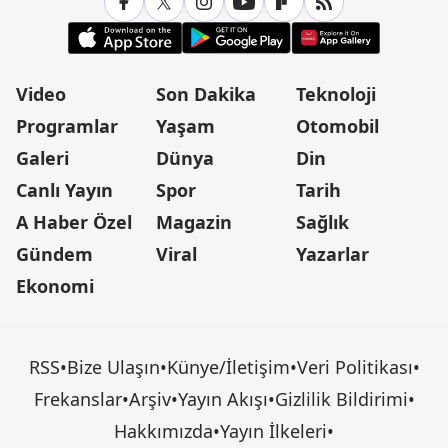
Video
Son Dakika
Teknoloji
Programlar
Yaşam
Otomobil
Galeri
Dünya
Din
Canlı Yayın
Spor
Tarih
A Haber Özel
Magazin
Sağlık
Gündem
Viral
Yazarlar
Ekonomi
RSS
•
Bize Ulaşın
•
Künye/İletişim
•
Veri Politikası
•
Frekanslar
•
Arşiv
•
Yayın Akışı
•
Gizlilik Bildirimi
•
Hakkımızda
•
Yayın İlkeleri
•