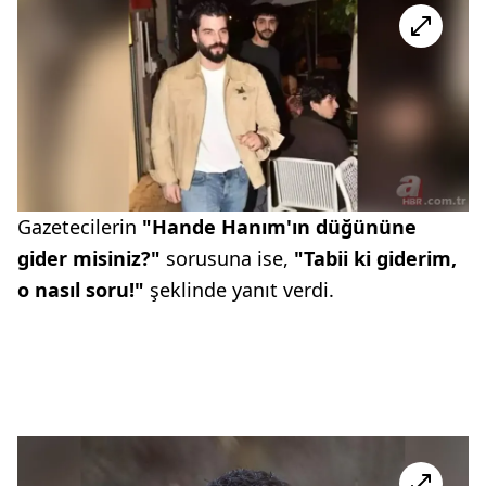
Gazetecilerin
"Hande Hanım'ın düğününe
gider misiniz?"
sorusuna ise,
"Tabii ki giderim,
o nasıl soru!"
şeklinde yanıt verdi.