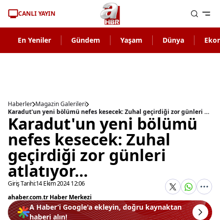
CANLI YAYIN
En Yeniler
Gündem
Yaşam
Dünya
Eko
Haberler
Magazin Galerileri
Karadut'un yeni bölümü nefes kesecek: Zuhal geçirdiği zor günleri atlatıyor...
Karadut'un yeni bölümü
nefes kesecek: Zuhal
geçirdiği zor günleri
atlatıyor...
Giriş Tarihi:
14 Ekim 2024 12:06
ahaber.com.tr Haber Merkezi
A Haber’i Google'a ekleyin, doğru kaynaktan
haberi alın!