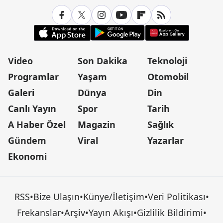
Video
Son Dakika
Teknoloji
Programlar
Yaşam
Otomobil
Galeri
Dünya
Din
Canlı Yayın
Spor
Tarih
A Haber Özel
Magazin
Sağlık
Gündem
Viral
Yazarlar
Ekonomi
RSS
•
Bize Ulaşın
•
Künye/İletişim
•
Veri Politikası
•
Frekanslar
•
Arşiv
•
Yayın Akışı
•
Gizlilik Bildirimi
•