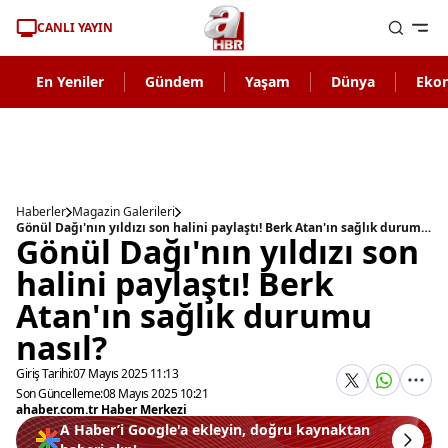
CANLI YAYIN
En Yeniler
Gündem
Yaşam
Dünya
Eko
Haberler
Magazin Galerileri
Gönül Dağı'nın yıldızı son halini paylaştı! Berk Atan'ın sağlık durumu nasıl?
Gönül Dağı'nın yıldızı son
halini paylaştı! Berk
Atan'ın sağlık durumu
nasıl?
Giriş Tarihi:
07 Mayıs 2025 11:13
Son Güncelleme:
08 Mayıs 2025 10:21
ahaber.com.tr Haber Merkezi
A Haber’i Google'a ekleyin, doğru kaynaktan