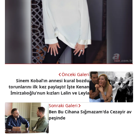
Önceki Galeri
Sinem Kobal’ın annesi kural bozdu
torunlarını ilk kez paylaştı! İşte Kenan
İmirzalıoğlu’nun kızları Lalin ve Leyla
Sonraki Galeri
Ben Bu Cihana Sığmazam'da Cezayir av
peşinde