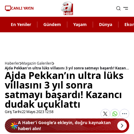
CANLI YAYIN
En Yeniler
Gündem
Yaşam
Dünya
Eko
Haberler
Magazin Galerileri
Ajda Pekkan’ın ultra lüks villasını 3 yıl sonra satmayı başardı! Kazancı dudak uçuklattı
Ajda Pekkan’ın ultra lüks
villasını 3 yıl sonra
satmayı başardı! Kazancı
dudak uçuklattı
Giriş Tarihi:
22 Mayıs 2023 12:58
A Haber’i Google'a ekleyin, doğru kaynaktan
haberi alın!