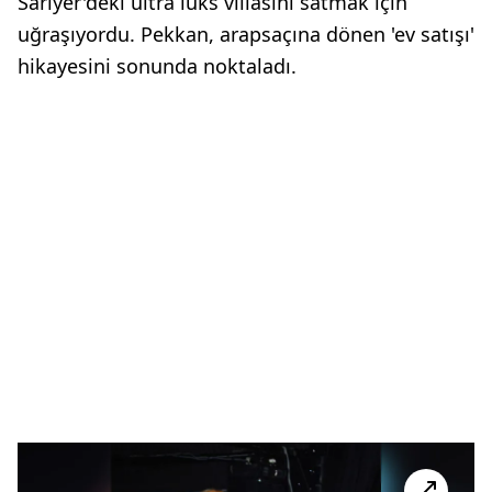
Sarıyer'deki ultra lüks villasını satmak için
uğraşıyordu. Pekkan, arapsaçına dönen 'ev satışı'
hikayesini sonunda noktaladı.