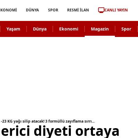
CANLI YAYIN
EKONOMİ
DÜNYA
SPOR
RESMİ İLAN
Yaşam
Dünya
Ekonomi
Magazin
Spor
 -23 KG yağı silip atacak! 3 formüllü zayıflama sırrı...
erici diyeti ortaya