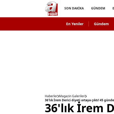
SON DAKİKA
GÜNDEM
En Yeniler
Gündem
Haberler
Magazin Galerileri
36'lık İrem Derici diyeti ortaya çıktı! 45 günde
36'lık İrem D