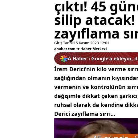
çıktı! 45 gü
silip atacak!
zayıflama sır
Giriş Tarihi:
15 Kasım 2023 12:01
ahaber.com.tr Haber Merkezi
A Haber’i Google'a ekleyin, 
İrem Derici'nin kilo verme sırrı
sağlığından olmanın kıyısından 
vermenin ve kontrolünün sırrını
değişimle dikkat çeken şarkıcı,
ruhsal olarak da kendine dikka
Derici zayıflama sırrı...