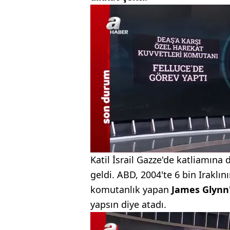
Katil İsrail Gazze'de katliamın
geldi. ABD, 2004'te 6 bin Iraklın
komutanlık yapan
James Glynn'
yapsın diye atadı.