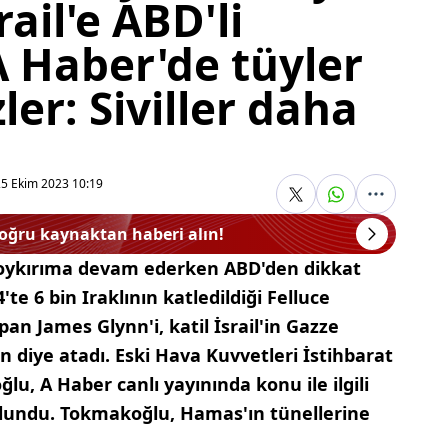
rail'e ABD'li
A Haber'de tüyler
ler: Siviller daha
e
25 Ekim 2023 10:19
doğru kaynaktan haberi alın!
e soykırıma devam ederken ABD'den dikkat
te 6 bin Iraklının katledildiği Felluce
n James Glynn'i, katil İsrail'in Gazze
n diye atadı. Eski Hava Kuvvetleri İstihbarat
u, A Haber canlı yayınında konu ile ilgili
ulundu. Tokmakoğlu, Hamas'ın tünellerine