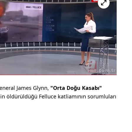
general James Glynn,
"Orta Doğu Kasabı"
vilin öldürüldüğü Felluce katliamının sorumluları