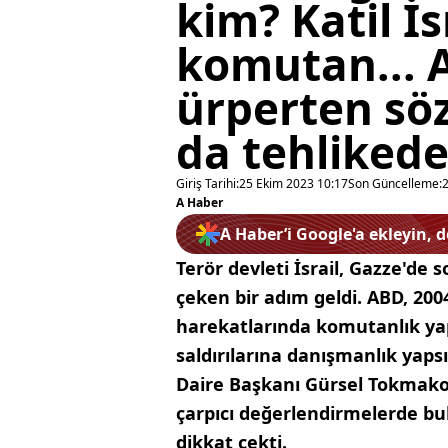
kim? Katil İs
komutan... 
ürperten söz
da tehliked
Giriş Tarihi:
25 Ekim 2023 10:17
Son Güncelleme:
A Haber
A Haber’i Google'a ekleyin, 
Terör devleti İsrail, Gazze'd
çeken bir adım geldi. ABD, 2004'
harekatlarında komutanlık yapa
saldırılarına danışmanlık yapsı
Daire Başkanı Gürsel Tokmakoğl
çarpıcı değerlendirmelerde b
dikkat çekti.