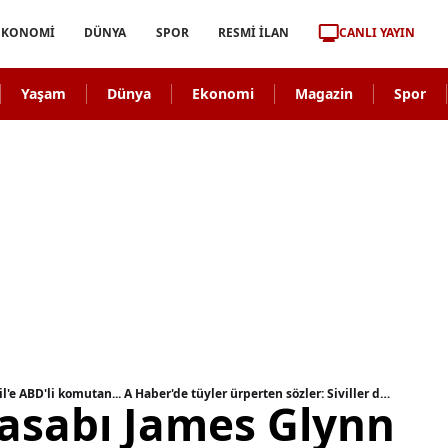
CANLI YAYIN
EKONOMİ
DÜNYA
SPOR
RESMİ İLAN
Yaşam
Dünya
Ekonomi
Magazin
Spor
Orta Doğu kasabı James Glynn kim? Katil İsrail'e ABD'li komutan... A Haber'de tüyler ürperten sözler: Siviller daha da tehlikede
asabı James Glynn