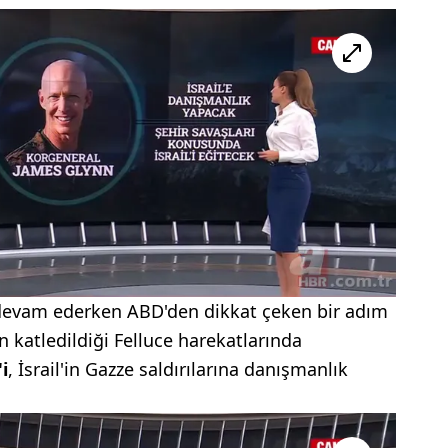
a devam ederken ABD'den dikkat çeken bir adım
ın katledildiği Felluce harekatlarında
i
, İsrail'in Gazze saldırılarına danışmanlık