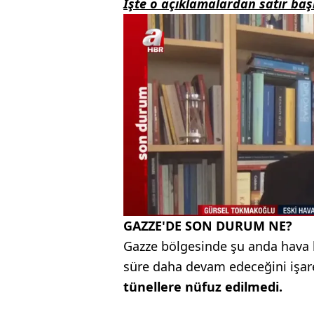
İşte o açıklamalardan satır başl
GAZZE'DE SON DURUM NE?
Gazze bölgesinde şu anda hava 
süre daha devam edeceğini işar
tünellere nüfuz edilmedi.