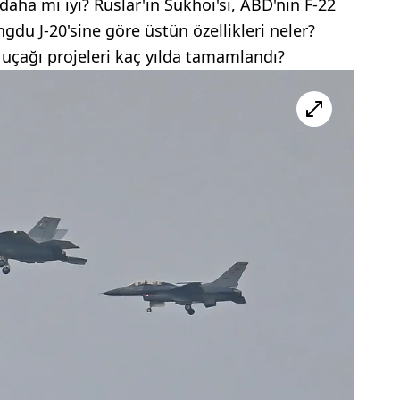
aha mı iyi? Ruslar'ın Sukhoi'si, ABD'nin F-22
ngdu J-20'sine göre üstün özellikleri neler?
uçağı projeleri kaç yılda tamamlandı?