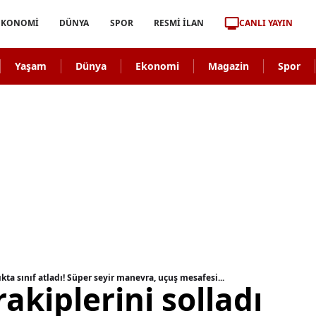
CANLI YAYIN
EKONOMİ
DÜNYA
SPOR
RESMİ İLAN
Yaşam
Dünya
Ekonomi
Magazin
Spor
ta sınıf atladı! Süper seyir manevra, uçuş mesafesi...
kiplerini solladı