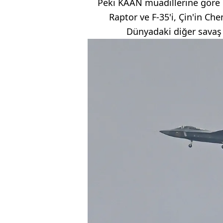
Peki KAAN muadillerine göre d
Raptor ve F-35'i, Çin'in Che
Dünyadaki diğer savaş 