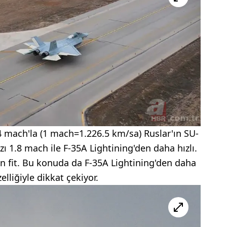
4 mach'la (1 mach=1.226.5 km/sa) Ruslar'ın SU-
ı 1.8 mach ile F-35A Lightining'den daha hızlı.
bin fit. Bu konuda da F-35A Lightining'den daha
elliğiyle dikkat çekiyor.