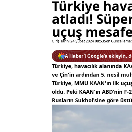
Türkiye havac
atladı! Süpe
uçuş mesafes
Giriş Tarihi:
24 Şubat 2024 08:53
Son Güncelleme:
A Haber’i Google'a ekleyin, 
Türkiye, havacılık alanında KAA
ve Çin'in ardından 5. nesil mu
Türkiye, MMU KAAN'ın ilk uçu
oldu. Peki KAAN'ın ABD'nin F-22
Rusların Sukhoi'sine göre üstün