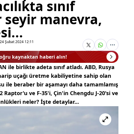
ılıkta sınıf
r seyir manevra,
i...
24 Şubat 2024 12:11
doğru kaynaktan haberi alın!
N ile birlikte adeta sınıf atladı. ABD, Rusya
harip uçağı üretme kabiliyetine sahip olan
şu ile beraber bir aşamayı daha tamamlamış
 Raptor'u ve F-35'i, Çin'in Chengdu J-20'si ve
lükleri neler? İşte detaylar...