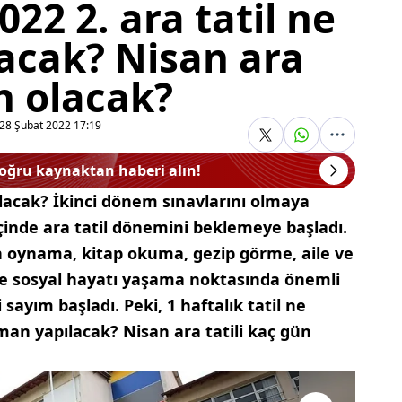
22 2. ara tatil ne
acak? Nisan ara
ün olacak?
28 Şubat 2022 17:19
doğru kaynaktan haberi alın!
ılacak? İkinci dönem sınavlarını olmaya
çinde ara tatil dönemini beklemeye başladı.
n oynama, kitap okuma, gezip görme, aile ve
ve sosyal hayatı yaşama noktasında önemli
ri sayım başladı. Peki, 1 haftalık tatil ne
man yapılacak? Nisan ara tatili kaç gün