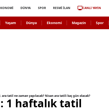
CANLI YAYIN
EKONOMİ
DÜNYA
SPOR
RESMİ İLAN
Yaşam
Dünya
Ekonomi
Magazin
Spor
. ara tatil ne zaman yapılacak? Nisan ara tatili kaç gün olacak?
 1 haftalık tatil