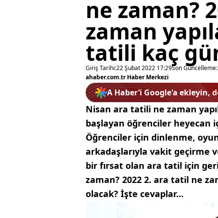
ne zaman? 20
zaman yapıl
tatili kaç g
Giriş Tarihi:
22 Şubat 2022 17:29
Son Güncelleme:
ahaber.com.tr Haber Merkezi
A Haber’i Google'a ekleyin, 
Nisan ara tatili ne zaman yap
başlayan öğrenciler heyecan i
Öğrenciler için dinlenme, oyu
arkadaşlarıyla vakit geçirme 
bir fırsat olan ara tatil için ge
zaman? 2022 2. ara tatil ne za
olacak? İşte cevaplar...