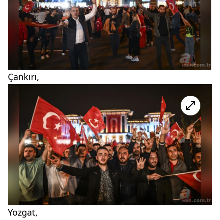
Çankırı,
Yozgat,