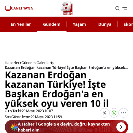
CANLI YAYIN
En Yeniler
Gündem
Yaşam
Dünya
Eko
Haberler
Gündem Galerileri
Kazanan Erdoğan kazanan Türkiye! İşte Başkan Erdoğan'a en yüksek oyu veren 10 il
Kazanan Erdoğan
kazanan Türkiye! İşte
Başkan Erdoğan'a en
yüksek oyu veren 10 il
Giriş Tarihi:
29 Mayıs 2023 10:07
Son Güncelleme:
29 Mayıs 2023 11:59
A Haber’i Google'a ekleyin, doğru kaynaktan
haberi alın!