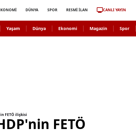
CANLI YAYIN
EKONOMİ
DÜNYA
SPOR
RESMİ İLAN
Yaşam
Dünya
Ekonomi
Magazin
Spor
n FETÖ ilişkisi
 HDP'nin FETÖ