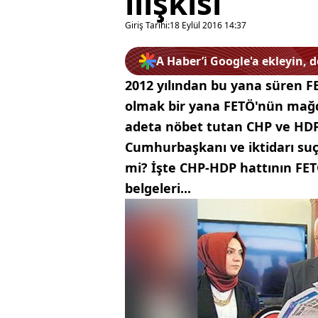
ilişkisi
Giriş Tarihi:
18 Eylül 2016 14:37
A Haber’i Google'a ekleyin, 
2012 yılından bu yana süren 
olmak bir yana FETÖ'nün mağd
adeta nöbet tutan CHP ve HDP
Cumhurbaşkanı ve iktidarı suç
mi? İşte CHP-HDP hattının FET
belgeleri...