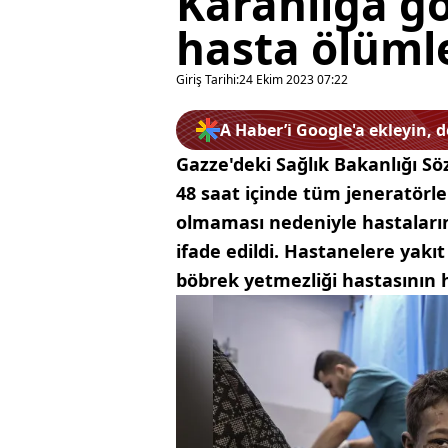
Karanlığa g
hasta ölüml
Giriş Tarihi:
24 Ekim 2023 07:22
A Haber’i Google'a ekleyin, 
Gazze'deki Sağlık Bakanlığı S
48 saat içinde tüm jeneratörle
olmaması nedeniyle hastaların 
ifade edildi. Hastanelere yakı
böbrek yetmezliği hastasının h