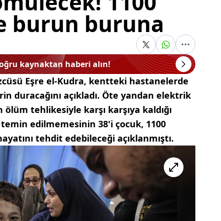
ömülecek! 1100
e burun buruna
doğru kaynaktan haberi alın!
özcüsü Eşre el-Kudra, kentteki hastanelerde
rin duracağını açıkladı. Öte yandan elektrik
ölüm tehlikesiyle karşı karşıya kaldığı
t temin edilmemesinin 38'i çocuk, 1100
ayatını tehdit edebileceği açıklanmıştı.