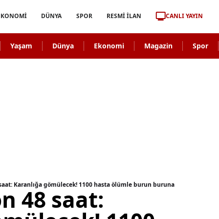
CANLI YAYIN
EKONOMİ
DÜNYA
SPOR
RESMİ İLAN
Yaşam
Dünya
Ekonomi
Magazin
Spor
 saat: Karanlığa gömülecek! 1100 hasta ölümle burun buruna
on 48 saat: