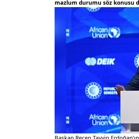
mazlum durumu söz konusu deği
Başkan Recep Tayyip Erdoğan'ın 