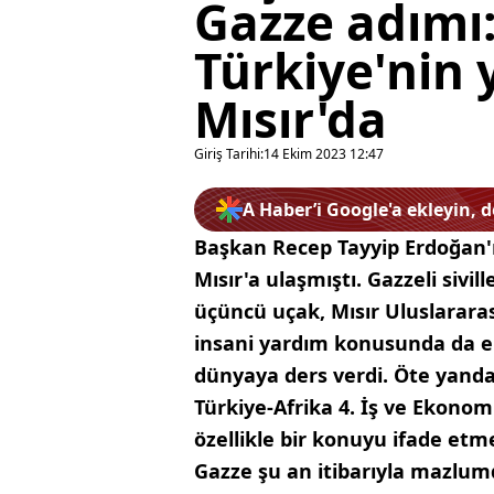
Gazze adımı: 
Türkiye'nin 
Mısır'da
Giriş Tarihi:
14 Ekim 2023 12:47
A Haber’i Google'a ekleyin, 
Başkan Recep Tayyip Erdoğan'ı
Mısır'a ulaşmıştı. Gazzeli sivil
üçüncü uçak, Mısır Uluslararas
insani yardım konusunda da eli
dünyaya ders verdi. Öte yand
Türkiye-Afrika 4. İş ve Ekono
özellikle bir konuyu ifade etme
Gazze şu an itibarıyla mazlum