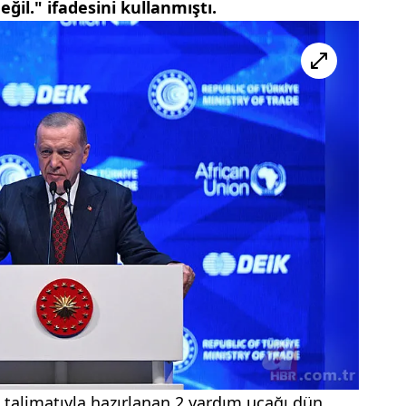
l." ifadesini kullanmıştı.
talimatıyla hazırlanan 2 yardım uçağı dün