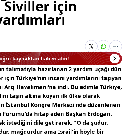
Siviller için
yardımları
doğru kaynaktan haberi alın!
n talimatıyla hazırlanan 2 yardım uçağı dün
ler için Türkiye'nin insani yardımlarını taşıyan
ı Ariş Havalimanı'na indi. Bu adımla Türkiye,
ni taşın altına koyan ilk ülke olarak
an İstanbul Kongre Merkezi'nde düzenlenen
mi Forumu'da hitap eden Başkan Erdoğan,
k istediğini dile getirerek, "O da şudur.
dur, mağdurdur ama İsrail'in böyle bir