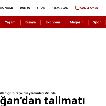
CANLI YAYIN
EKONOMİ
DÜNYA
SPOR
RESMİ İLAN
Yaşam
Dünya
Ekonomi
Magazin
Spor
ler için Türkiye'nin yardımları Mısır'da
ğan’dan talimatı