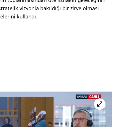
rin toplanmasından öte ittifakın geleceğinin
ratejik vizyonla bakıldığı bir zirve olması
lerini kullandı.