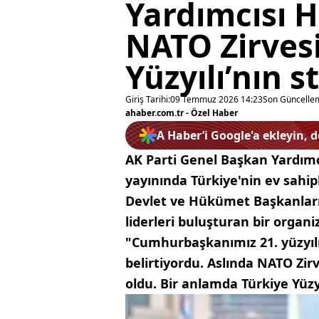
Yardımcısı 
NATO Zirvesi
Yüzyılı’nın st
Giriş Tarihi:
09 Temmuz 2026 14:23
Son Güncelle
ahaber.com.tr - Özel Haber
A Haber’i Google'a ekleyin, 
AK Parti Genel Başkan Yardımc
yayınında Türkiye'nin ev sahi
Devlet ve Hükümet Başkanları Z
liderleri buluşturan bir orga
"Cumhurbaşkanımız 21. yüzyılın
belirtiyordu. Aslında NATO Zir
oldu. Bir anlamda Türkiye Yüzyıl