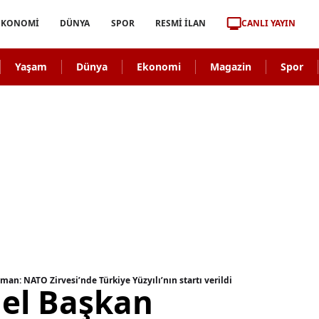
CANLI YAYIN
EKONOMİ
DÜNYA
SPOR
RESMİ İLAN
Yaşam
Dünya
Ekonomi
Magazin
Spor
an: NATO Zirvesi’nde Türkiye Yüzyılı’nın startı verildi
nel Başkan