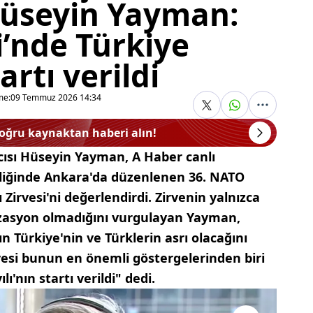
Hüseyin Yayman:
’nde Türkiye
artı verildi
me:
09 Temmuz 2026 14:34
doğru kaynaktan haberi alın!
ısı Hüseyin Yayman, A Haber canlı
pliğinde Ankara'da düzenlenen 36. NATO
irvesi'ni değerlendirdi. Zirvenin yalnızca
nizasyon olmadığını vurgulayan Yayman,
 Türkiye'nin ve Türklerin asrı olacağını
vesi bunun en önemli göstergelerinden biri
ı'nın startı verildi" dedi.