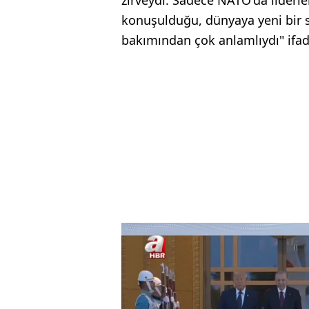
zirveydi. Sadece NATO'da liderle
konuşulduğu, dünyaya yeni bir st
bakımından çok anlamlıydı" ifade