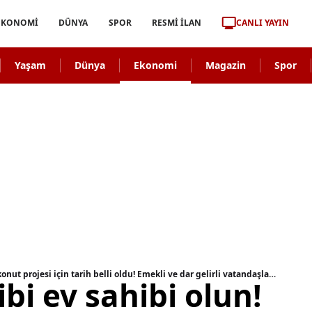
CANLI YAYIN
EKONOMİ
DÜNYA
SPOR
RESMİ İLAN
Yaşam
Dünya
Ekonomi
Magazin
Spor
Aidat öder gibi ev sahibi olun! TOKİ'nin yeni konut projesi için tarih belli oldu! Emekli ve dar gelirli vatandaşlar dikkat!
bi ev sahibi olun!