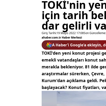
TOKİ'nin yen
için tarih be
dar gelirli 
Giriş Tarihi:
19 Mayıs 2022 17:08
Son Güncelleme:
ahaber.com.tr Haber Merkezi
A Haber’i Google'a ekleyin, 
TOKİ'den yeni konut projesi geliy
emekli vatandaşları konut sah
merakla bekleniyor. 81 ilde ger
araştırmalar sürerken, Çevre, 
Kurum'dan açıklama geldi. Pek
başlayacak? Konut fiyatları, va