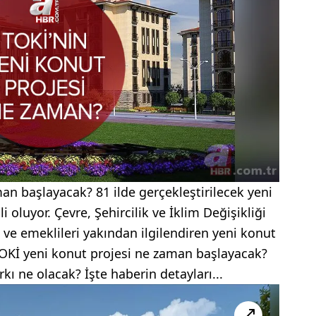
an başlayacak? 81 ilde gerçekleştirilecek yeni
i oluyor. Çevre, Şehircilik ve İklim Değişikliği
 ve emeklileri yakından ilgilendiren yeni konut
, TOKİ yeni konut projesi ne zaman başlayacak?
rkı ne olacak? İşte haberin detayları...