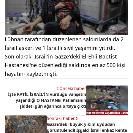
Lübnan tarafından düzenlenen saldırılarda da 2
İsrail askeri ve 1 İsrailli sivil yaşamını yitirdi.
Son olarak, İsrail'in Gazze'deki El-Ehli Baptist
Hastanesi'ne düzenlediği saldırıda en az 500 kişi
hayatını kaybetmişti.
Önceki haber
İşte KATİL İSRAİL'İN vurduğu vahşetin
yaşandığı O HASTANE! Patlamanın
şiddeti gün ağarınca ortaya çıktı
Sonraki haber
Gazze'deki büyük yıkım uydudan
görüntülendi! İşgalci İsrail enkaz kente