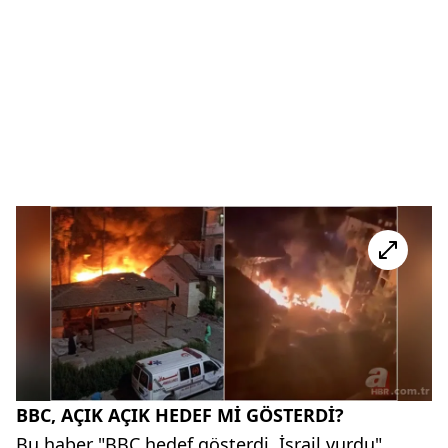
BBC, AÇIK AÇIK HEDEF Mİ GÖSTERDİ?
Bu haber "BBC hedef gösterdi, İsrail vurdu"