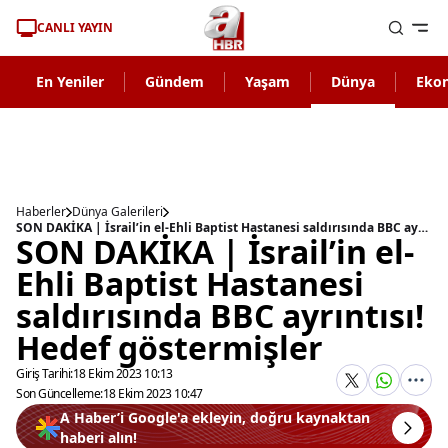
CANLI YAYIN
En Yeniler
Gündem
Yaşam
Dünya
Eko
Haberler
Dünya Galerileri
SON DAKİKA | İsrail’in el-Ehli Baptist Hastanesi saldırısında BBC ayrıntısı! Hedef göstermişler
SON DAKİKA | İsrail’in el-
Ehli Baptist Hastanesi
saldırısında BBC ayrıntısı!
Hedef göstermişler
Giriş Tarihi:
18 Ekim 2023 10:13
Son Güncelleme:
18 Ekim 2023 10:47
A Haber’i Google'a ekleyin, doğru kaynaktan
haberi alın!