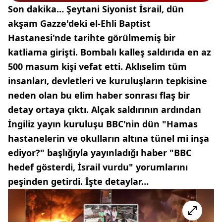
Son dakika… Şeytani Siyonist İsrail, dün
akşam Gazze'deki el-Ehli Baptist
Hastanesi'nde tarihte görülmemiş bir
katliama girişti. Bombalı kalleş saldırıda en az
500 masum kişi vefat etti. Aklıselim tüm
insanları, devletleri ve kuruluşların tepkisine
neden olan bu elim haber sonrası flaş bir
detay ortaya çıktı. Alçak saldırının ardından
İngiliz yayın kuruluşu BBC'nin dün "Hamas
hastanelerin ve okulların altına tünel mi inşa
ediyor?" başlığıyla yayınladığı haber "BBC
hedef gösterdi, İsrail vurdu" yorumlarını
peşinden getirdi. İşte detaylar…