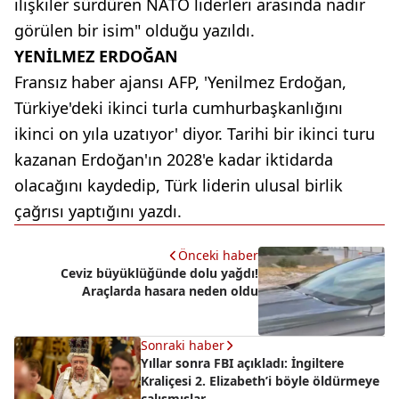
ilişkiler sürdüren NATO liderleri arasında nadir
görülen bir isim" olduğu yazıldı.
YENİLMEZ ERDOĞAN
Fransız haber ajansı AFP, 'Yenilmez Erdoğan,
Türkiye'deki ikinci turla cumhurbaşkanlığını
ikinci on yıla uzatıyor' diyor. Tarihi bir ikinci turu
kazanan Erdoğan'ın 2028'e kadar iktidarda
olacağını kaydedip, Türk liderin ulusal birlik
çağrısı yaptığını yazdı.
Önceki haber
Ceviz büyüklüğünde dolu yağdı!
Araçlarda hasara neden oldu
Sonraki haber
Yıllar sonra FBI açıkladı: İngiltere
Kraliçesi 2. Elizabeth’i böyle öldürmeye
çalışmışlar