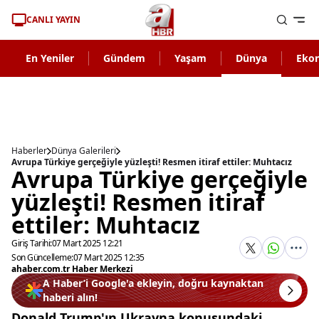
CANLI YAYIN
En Yeniler
Gündem
Yaşam
Dünya
Eko
Haberler
Dünya Galerileri
Avrupa Türkiye gerçeğiyle yüzleşti! Resmen itiraf ettiler: Muhtacız
Avrupa Türkiye gerçeğiyle
yüzleşti! Resmen itiraf
ettiler: Muhtacız
Giriş Tarihi:
07 Mart 2025 12:21
Son Güncelleme:
07 Mart 2025 12:35
ahaber.com.tr Haber Merkezi
A Haber’i Google'a ekleyin, doğru kaynaktan
haberi alın!
Donald Trump'ın Ukrayna konusundaki