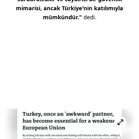
mimarisi, ancak Türkiye'nin katılımıyla
mümkündür."
dedi.