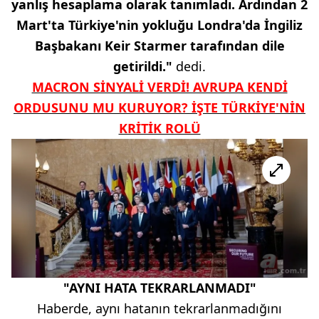
yanlış hesaplama olarak tanımladı. Ardından 2
Mart'ta Türkiye'nin yokluğu Londra'da İngiliz
Başbakanı Keir Starmer tarafından dile
getirildi."
dedi.
MACRON SİNYALİ VERDİ! AVRUPA KENDİ
ORDUSUNU MU KURUYOR? İŞTE TÜRKİYE'NİN
KRİTİK ROLÜ
"AYNI HATA TEKRARLANMADI"
Haberde, aynı hatanın tekrarlanmadığını