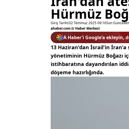
İran'dan ate
Hürmüz Boğa
Giriş Tarihi:
02 Temmuz 2025 09:16
Son Güncelle
ahaber.com.tr Haber Merkezi
A Haber’i Google'a ekleyin, 
13 Haziran'dan İsrail'in İran'a
yönetiminin Hürmüz Boğazı için 
istihbaratına dayandırılan id
döşeme hazırlığında.