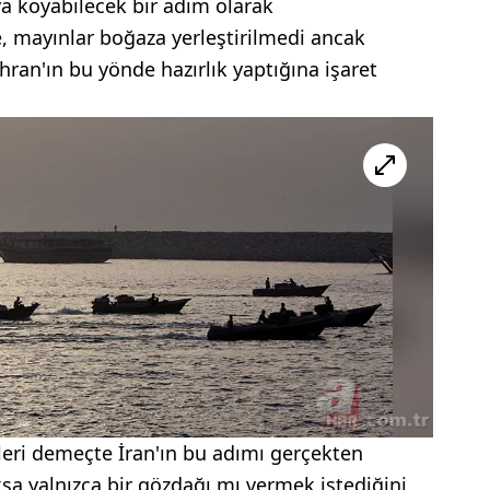
ya koyabilecek bir adım olarak
re, mayınlar boğaza yerleştirilmedi ancak
ran'ın bu yönde hazırlık yaptığına işaret
leri demeçte İran'ın bu adımı gerçekten
a yalnızca bir gözdağı mı vermek istediğini