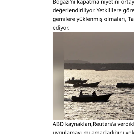
Boğazı'nı kapatma niyetini orta
değerlendiriliyor. Yetkililere gö
gemilere yüklenmiş olmaları, Tah
ediyor.
ABD kaynakları,Reuters'a verdik
uygulamayı mı amaçladığını yoks