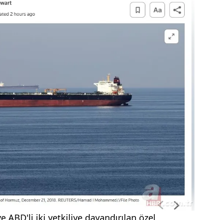
 ABD'li iki yetkiliye dayandırılan özel