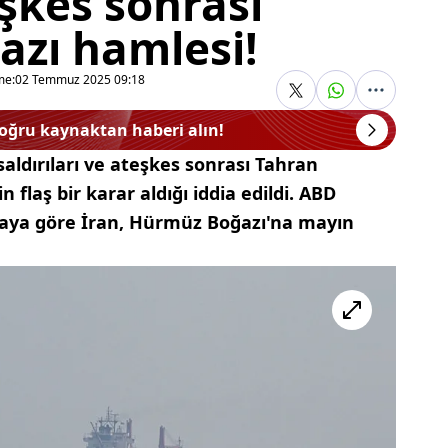
şkes sonrası
zı hamlesi!
me:
02 Temmuz 2025 09:18
doğru kaynaktan haberi alın!
 saldırıları ve ateşkes sonrası Tahran
flaş bir karar aldığı iddia edildi. ABD
diaya göre İran, Hürmüz Boğazı'na mayın