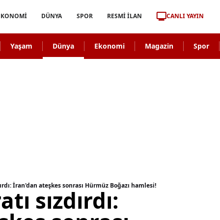
CANLI YAYIN
EKONOMİ
DÜNYA
SPOR
RESMİ İLAN
Yaşam
Dünya
Ekonomi
Magazin
Spor
dırdı: İran'dan ateşkes sonrası Hürmüz Boğazı hamlesi!
tı sızdırdı: