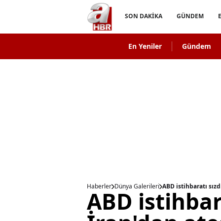
SON DAKİKA
GÜNDEM
En Yeniler
Gündem
Haberler
Dünya Galerileri
ABD istihbaratı sız
ABD istihbara