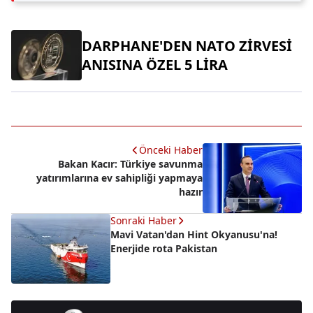
DARPHANE'DEN NATO ZİRVESİ
ANISINA ÖZEL 5 LİRA
Önceki Haber
Bakan Kacır: Türkiye savunma
yatırımlarına ev sahipliği yapmaya
hazır
Sonraki Haber
Mavi Vatan'dan Hint Okyanusu'na!
Enerjide rota Pakistan