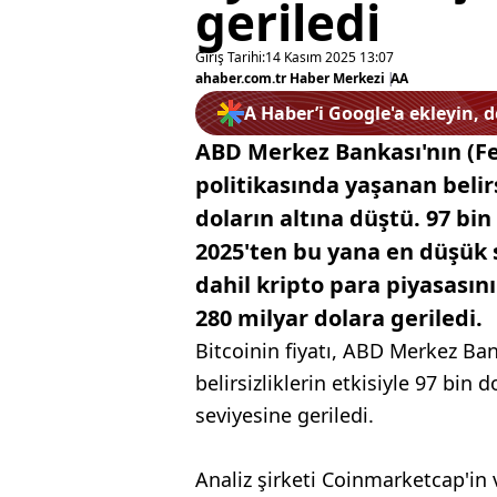
geriledi
Giriş Tarihi:
14 Kasım 2025 13:07
ahaber.com.tr Haber Merkezi
|
AA
A Haber’i Google'a ekleyin, 
ABD Merkez Bankası'nın (F
politikasında yaşanan belirs
doların altına düştü. 97 bi
2025'ten bu yana en düşük s
dahil kripto para piyasasını
280 milyar dolara geriledi.
Bitcoinin fiyatı, ABD Merkez Ban
belirsizliklerin etkisiyle 97 bin
seviyesine geriledi.
Analiz şirketi Coinmarketcap'in 