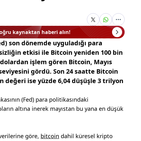
doğru kaynaktan haberi alın!
ed) son dönemde uyguladığı para
izliğin etkisi ile Bitcoin yeniden 100 bin
n dolardan işlem gören Bitcoin, Mayıs
eviyesini gördü. Son 24 saatte Bitcoin
n değeri ise yüzde 6,04 düşüşle 3 trilyon
kasının (Fed) para politikasındaki
 doların altına inerek mayıstan bu yana en düşük
verilerine göre,
bitcoin
dahil küresel kripto