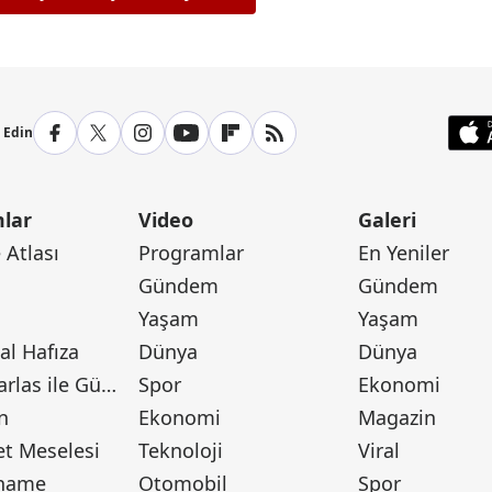
p Edin
lar
Video
Galeri
Atlası
Programlar
En Yeniler
Gündem
Gündem
Yaşam
Yaşam
l Hafıza
Dünya
Dünya
Canan Barlas ile Gündem
Spor
Ekonomi
n
Ekonomi
Magazin
t Meselesi
Teknoloji
Viral
tname
Otomobil
Spor