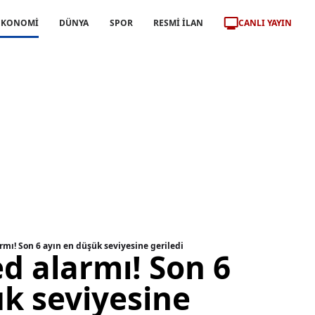
CANLI YAYIN
EKONOMİ
DÜNYA
SPOR
RESMİ İLAN
armı! Son 6 ayın en düşük seviyesine geriledi
ed alarmı! Son 6
k seviyesine